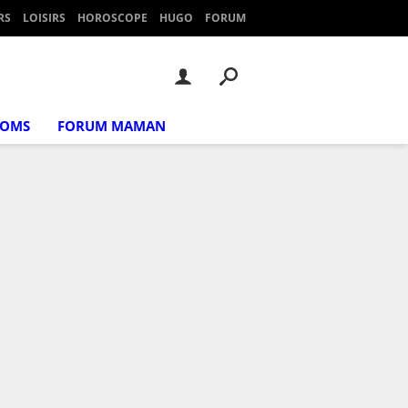
RS
LOISIRS
HOROSCOPE
HUGO
FORUM
NOMS
FORUM MAMAN