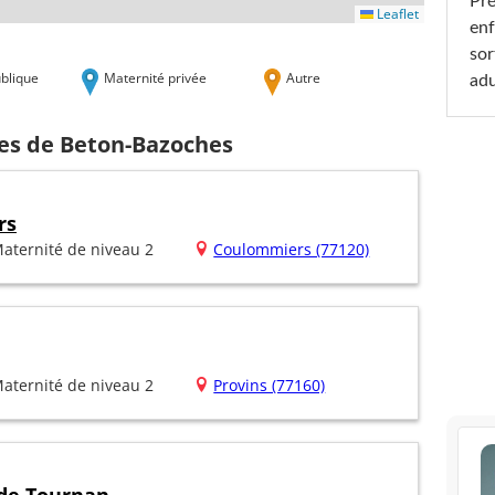
Pré
Leaflet
enf
sor
blique
Maternité privée
Autre
adu
hes de Beton-Bazoches
rs
aternité de niveau 2
Coulommiers (77120)
aternité de niveau 2
Provins (77160)