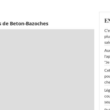
E
s de Beton-Bazoches
C'e
plu
sal
Au
l'a
"Je
Cet
pou
che
Lég
cou
seu