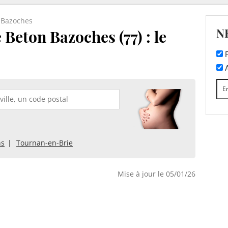
-Bazoches
N
 Beton Bazoches (77) : le
F
A
ns
Tournan-en-Brie
Mise à jour le 05/01/26