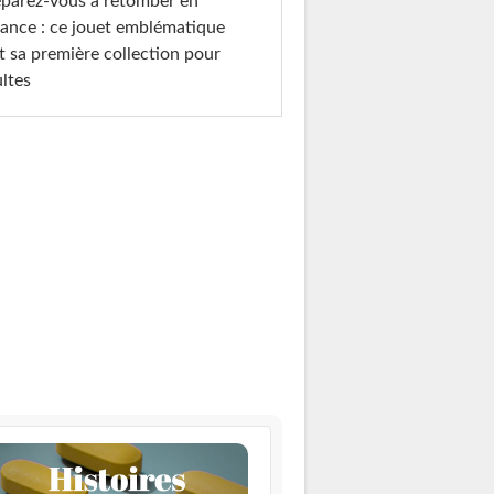
parez-vous à retomber en
ance : ce jouet emblématique
t sa première collection pour
ltes