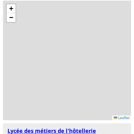
+
−
Leaflet
Lycée des métiers de l'hôtellerie