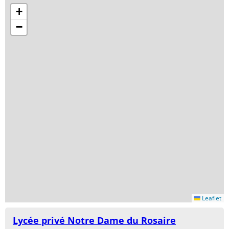
+
−
Leaflet
Lycée privé Notre Dame du Rosaire