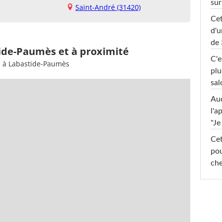
sur
Saint-André (31420)
Cet
d'u
de 
tide-Paumès et à proximité
C'e
e à Labastide-Paumès
plu
sal
Au
l'a
"Je
Cet
pou
che