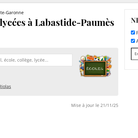
te-Garonne
N
t lycées à Labastide-Paumès
F
A
Riolas
Mise à jour le 21/11/25