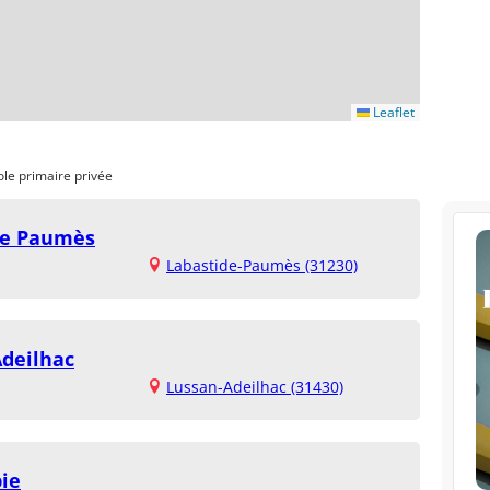
Leaflet
ole primaire privée
ide Paumès
Labastide-Paumès (31230)
Adeilhac
Lussan-Adeilhac (31430)
pie