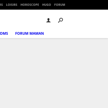
RS
LOISIRS
HOROSCOPE
HUGO
FORUM
NOMS
FORUM MAMAN