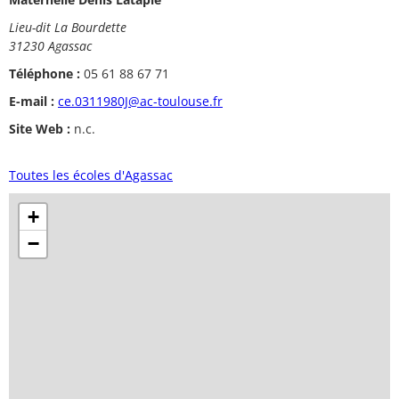
Lieu-dit La Bourdette
31230 Agassac
Téléphone :
05 61 88 67 71
E-mail :
ce.0311980J@ac-toulouse.fr
Site Web :
n.c.
Toutes les écoles d'Agassac
+
−