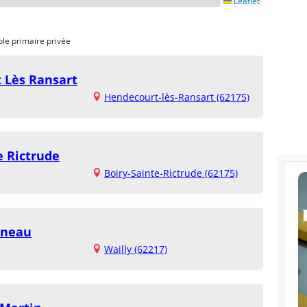
Leaflet
ole primaire privée
 Lès Ransart
Hendecourt-lès-Ransart (62175)
e Rictrude
Boiry-Sainte-Rictrude (62175)
sneau
Wailly (62217)