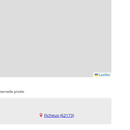
Leaflet
ternelle privée
Ficheux (62173)