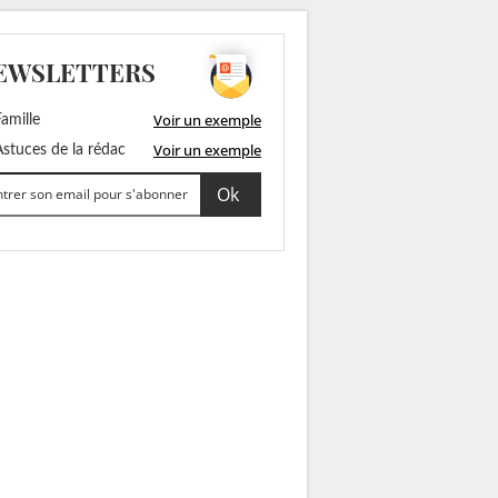
EWSLETTERS
Voir un exemple
amille
Voir un exemple
stuces de la rédac