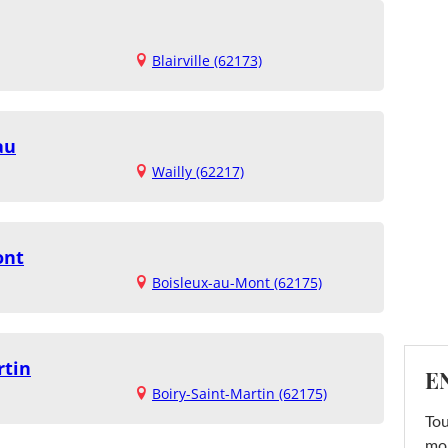
Blairville (62173)
au
Wailly (62217)
ont
Boisleux-au-Mont (62175)
rtin
E
Boiry-Saint-Martin (62175)
Tou
mob