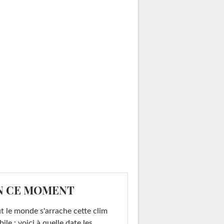
N CE MOMENT
t le monde s'arrache cette clim
ile : voici à quelle date les