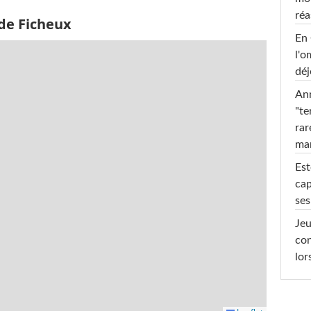
réa
 de Ficheux
En 
l'o
déj
Ann
"te
rar
ma
Est
cap
ses
Jeu
con
lor