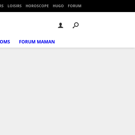
RS
LOISIRS
HOROSCOPE
HUGO
FORUM
NOMS
FORUM MAMAN