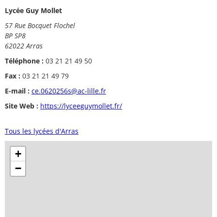
Lycée Guy Mollet
57 Rue Bocquet Flochel
BP SP8
62022 Arras
Téléphone :
03 21 21 49 50
Fax :
03 21 21 49 79
E-mail :
ce.0620256s@ac-lille.fr
Site Web :
https://lyceeguymollet.fr/
Tous les lycées d'Arras
+
−