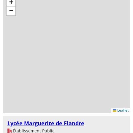
+
−
Leaflet
Lycée Marguerite de Flandre
Établissement Public