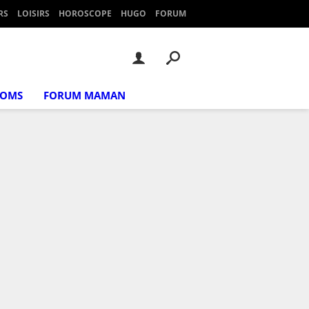
RS
LOISIRS
HOROSCOPE
HUGO
FORUM
NOMS
FORUM MAMAN