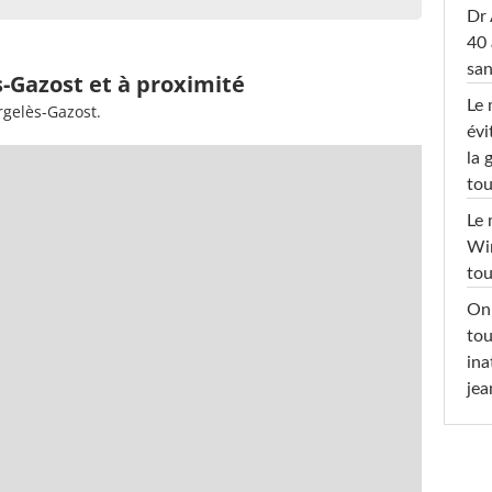
Dr 
40 
san
s-Gazost et à proximité
Le 
rgelès-Gazost.
évi
la 
tou
Le 
Win
tou
On 
tou
ina
jea