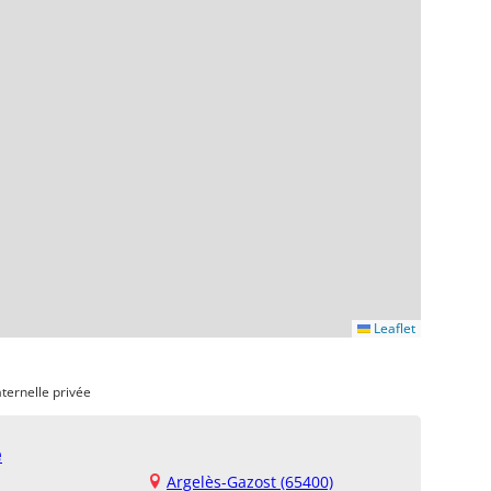
Leaflet
ternelle privée
e
Argelès-Gazost (65400)