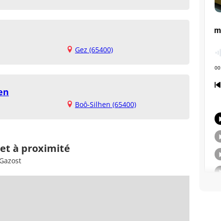
Gez (65400)
en
Boô-Silhen (65400)
 et à proximité
-Gazost