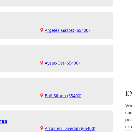
Argelès-Gazost (65400)
Ayzac-Ost (65400)
E
Boô-Silhen (65400)
Vou
cam
pet
res
cru
Arras-en-Lavedan (65400)