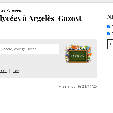
tes-Pyrénées
N
t lycées à Argelès-Gazost
F
A
-Ost
Gez
Mise à jour le 21/11/25