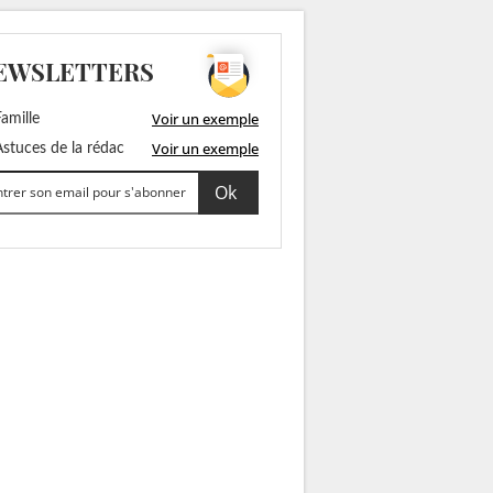
EWSLETTERS
Voir un exemple
amille
Voir un exemple
stuces de la rédac