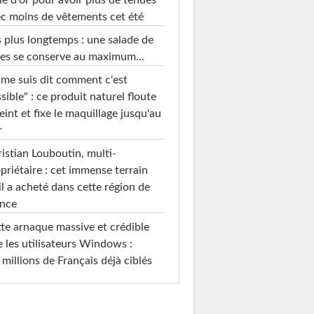
le d'or pour avoir plus de tenues
c moins de vêtements cet été
 plus longtemps : une salade de
es se conserve au maximum...
 me suis dit comment c'est
sible" : ce produit naturel floute
teint et fixe le maquillage jusqu'au
r
istian Louboutin, multi-
priétaire : cet immense terrain
il a acheté dans cette région de
ance
te arnaque massive et crédible
e les utilisateurs Windows :
 millions de Français déjà ciblés