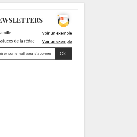
EWSLETTERS
Voir un exemple
amille
Voir un exemple
stuces de la rédac