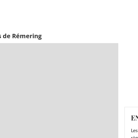
s de Rémering
E
Les