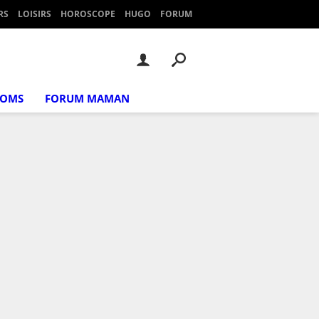
RS
LOISIRS
HOROSCOPE
HUGO
FORUM
NOMS
FORUM MAMAN