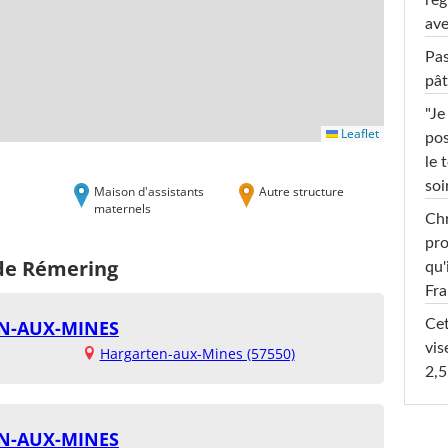
règ
ave
Pas
pât
"Je
Leaflet
pos
le 
soi
Maison d'assistants
Autre structure
maternels
Chr
pro
 de Rémering
qu'
Fr
N-AUX-MINES
Cet
vis
Hargarten-aux-Mines (57550)
2,5
N-AUX-MINES