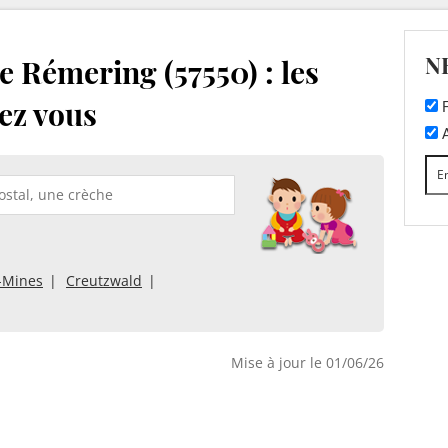
N
 Rémering (57550) : les
ez vous
F
A
-Mines
Creutzwald
Mise à jour le 01/06/26