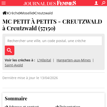
Crèche
Moselle
Creutzwald
MC PETIT À PETITS - CREUTZWALD
MC PETIT À PETITS - CREUTZWALD
à Creutzwald (57150)
Voir les crèches à :
L'Hôpital
Hargarten-aux-Mines
Saint-Avold
Dernière mise à jour le 13/04/2026
Sommaire
Adresse et contact
Présentation