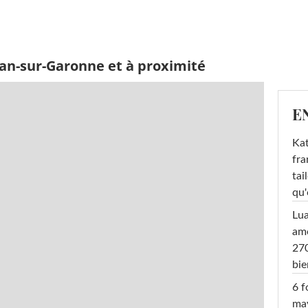
han-sur-Garonne et à proximité
E
Kat
fra
tai
qu'
Lu
amo
270
bi
6 f
ma