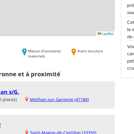
pré
sa
Cet
le 
Leaflet
de 
Vou
Maison d'assistants
Autre structure
cam
maternels
pet
cru
ronne et à proximité
han s/G.
0 places)
Meilhan-sur-Garonne (47180)
U
Saint-Magne-de-Castillon (33350)