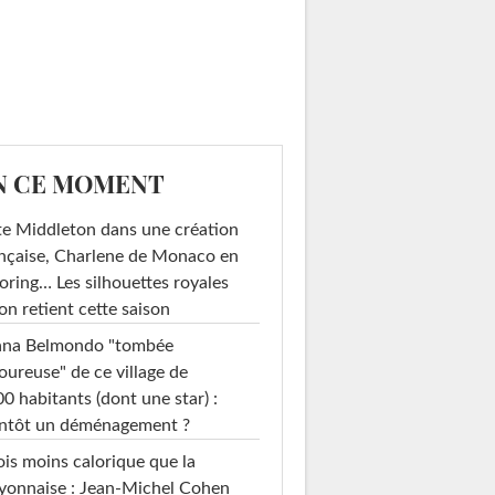
N CE MOMENT
e Middleton dans une création
nçaise, Charlene de Monaco en
loring… Les silhouettes royales
on retient cette saison
ana Belmondo "tombée
ureuse" de ce village de
0 habitants (dont une star) :
entôt un déménagement ?
ois moins calorique que la
yonnaise : Jean-Michel Cohen