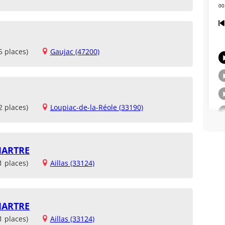
5 places)
Gaujac (47200)
2 places)
Loupiac-de-la-Réole (33190)
MARTRE
1 places)
Aillas (33124)
MARTRE
1 places)
Aillas (33124)