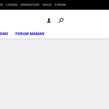
RS
LOISIRS
HOROSCOPE
HUGO
FORUM
NOMS
FORUM MAMAN