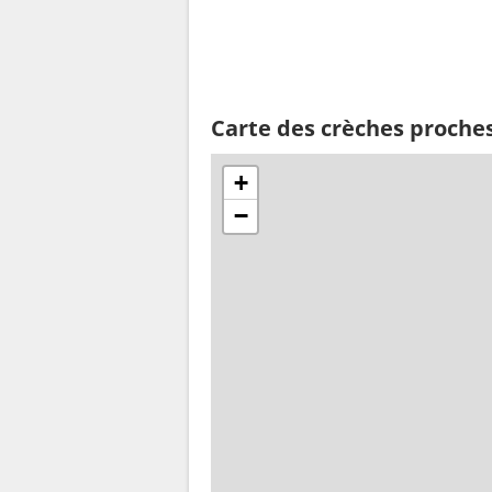
Carte des crèches proche
+
−