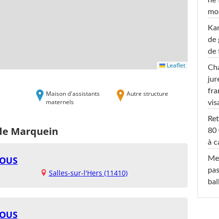
ne 
moz
Ka
de 
de 
Leaflet
Cha
jur
fra
Maison d'assistants
Autre structure
maternels
vis
Ret
 de Marquein
80 
à c
HOUS
Mel
pas
Salles-sur-l'Hers (11410)
ba
HOUS