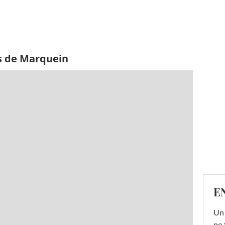
s de Marquein
E
Un 