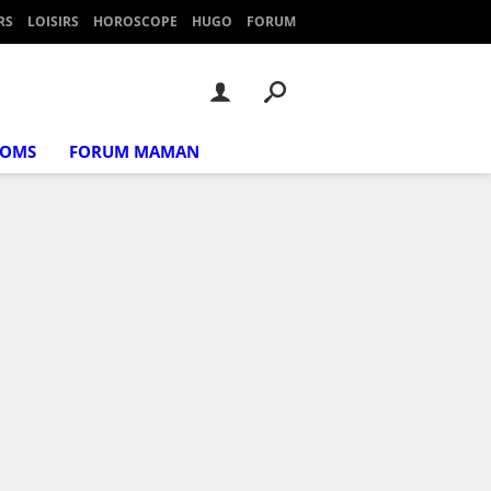
RS
LOISIRS
HOROSCOPE
HUGO
FORUM
NOMS
FORUM MAMAN