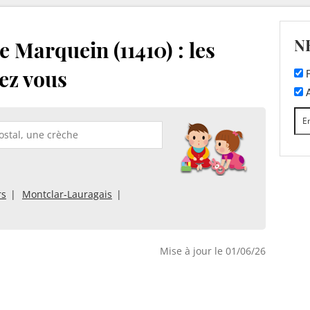
N
 Marquein (11410) : les
ez vous
F
A
rs
Montclar-Lauragais
Mise à jour le 01/06/26