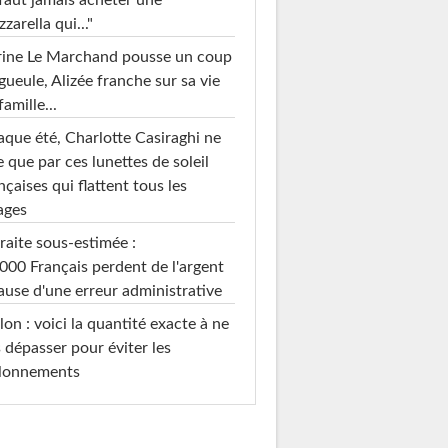
faut jamais acheter une
zarella qui..."
rine Le Marchand pousse un coup
gueule, Alizée franche sur sa vie
famille...
que été, Charlotte Casiraghi ne
e que par ces lunettes de soleil
nçaises qui flattent tous les
ages
raite sous-estimée :
000 Français perdent de l'argent
ause d'une erreur administrative
on : voici la quantité exacte à ne
 dépasser pour éviter les
llonnements