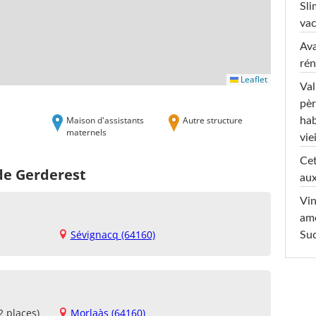
Sli
va
Ava
rén
Leaflet
Val
pèr
Maison d'assistants
Autre structure
hab
maternels
viei
Cet
de Gerderest
aux
Vin
am
Sévignacq (64160)
Sud
2 places)
Morlaàs (64160)