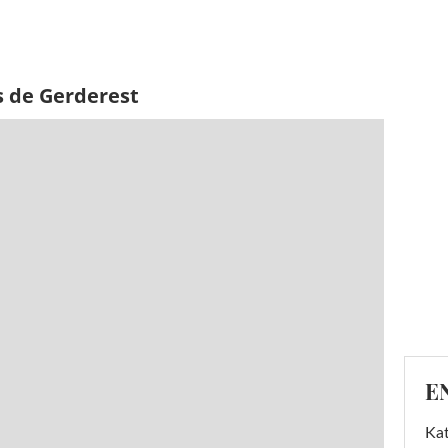
s de Gerderest
E
Kat