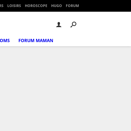
RS
LOISIRS
HOROSCOPE
HUGO
FORUM
NOMS
FORUM MAMAN