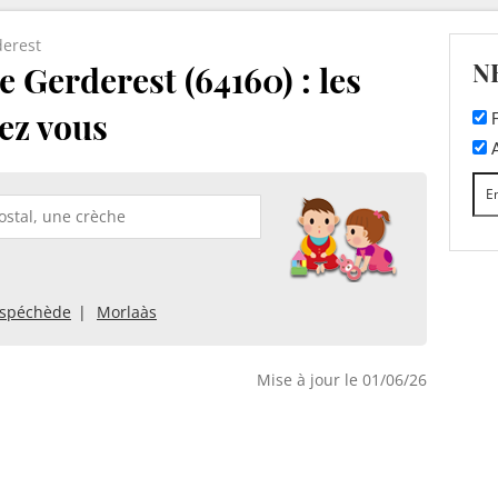
erest
N
 Gerderest (64160) : les
ez vous
F
A
spéchède
Morlaàs
Mise à jour le 01/06/26