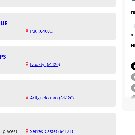
QUE
Pau (64000)
PS
Nousty (64420)
Artigueloutan (64420)
6 places)
Serres-Castet (64121)