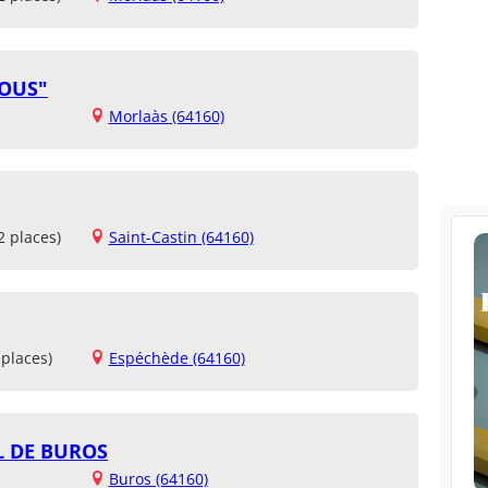
HOUS"
Morlaàs (64160)
2 places)
Saint-Castin (64160)
places)
Espéchède (64160)
L DE BUROS
Buros (64160)