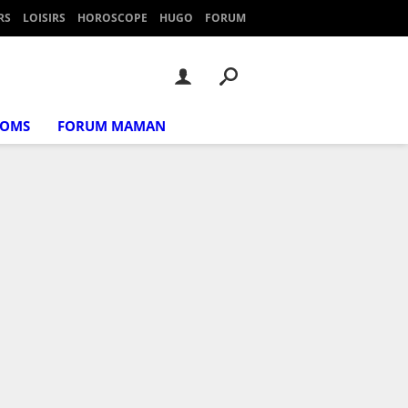
RS
LOISIRS
HOROSCOPE
HUGO
FORUM
NOMS
FORUM MAMAN