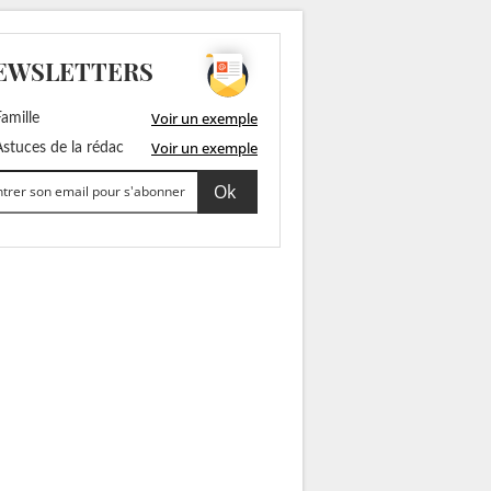
EWSLETTERS
Voir un exemple
amille
Voir un exemple
stuces de la rédac