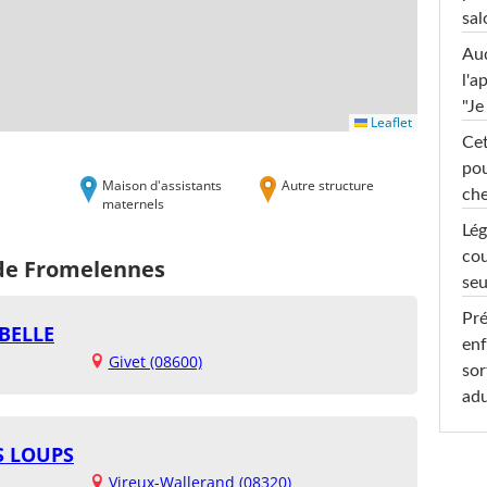
sal
Au
l'a
"Je
Leaflet
Cet
pou
Maison d'assistants
Autre structure
che
maternels
Lég
cou
 de Fromelennes
seu
Pré
BELLE
enf
Givet (08600)
sor
adu
TS LOUPS
Vireux-Wallerand (08320)