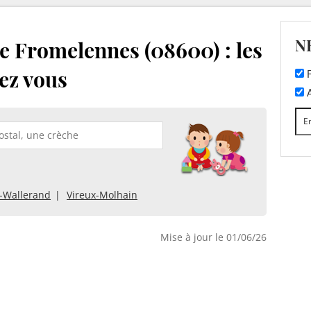
N
e Fromelennes (08600) : les
ez vous
F
A
x-Wallerand
Vireux-Molhain
Mise à jour le 01/06/26