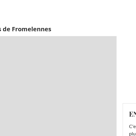
s de Fromelennes
E
C'e
plu