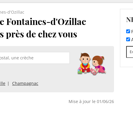
nes-d'Ozillac
N
e Fontaines-d'Ozillac
es près de chez vous
F
A
lle
Champagnac
Mise à jour le 01/06/26