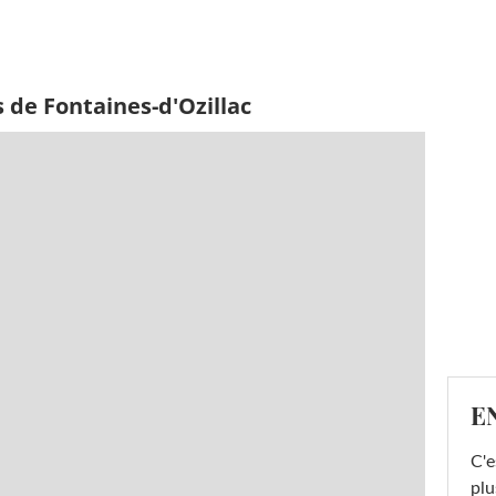
 de Fontaines-d'Ozillac
E
C'e
plu