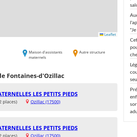
sal
Au
l'a
"Je
Leaflet
Cet
pou
Maison d'assistants
Autre structure
che
maternels
Lég
cou
de Fontaines-d'Ozillac
seu
Pré
TERNELLES LES PETITS PIEDS
enf
2 places)
Ozillac (17500)
sor
adu
TERNELLES LES PETITS PIEDS
2 places)
Ozillac (17500)