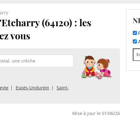
arry
N
Etcharry (64120) : les
ez vous
F
A
eyte
Espès-Undurein
Saint-
Mise à jour le 01/06/26