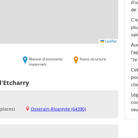
d'u
de 
C'e
plu
sal
Leaflet
Au
l'a
Maison d'assistants
Autre structure
"Je
maternels
Cet
pou
d'Etcharry
che
Lég
cou
places)
Osserain-Rivareyte (64390)
seu