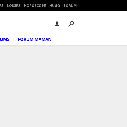
RS
LOISIRS
HOROSCOPE
HUGO
FORUM
NOMS
FORUM MAMAN