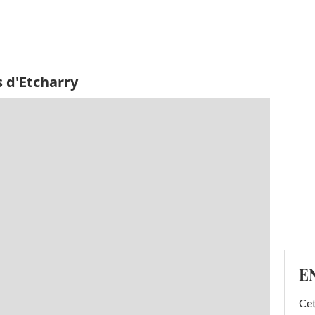
 d'Etcharry
E
Cet