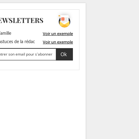
EWSLETTERS
Voir un exemple
amille
Voir un exemple
stuces de la rédac