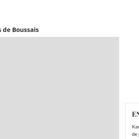
s de Boussais
E
Ka
de 