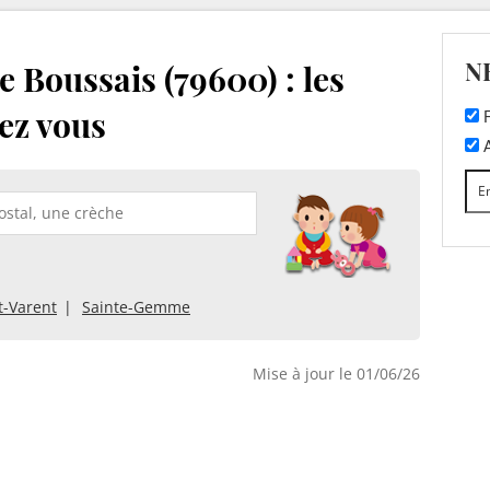
N
 Boussais (79600) : les
ez vous
F
A
t-Varent
Sainte-Gemme
Mise à jour le 01/06/26