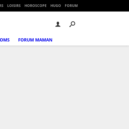
RS
LOISIRS
HOROSCOPE
HUGO
FORUM
NOMS
FORUM MAMAN