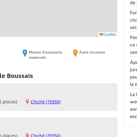
de 
For
cho
séc
Leaflet
Per
ce 
Maison d'assistants
Autre structure
san
maternels
Apr
jur
de Boussais
pou
la
La 
6 places)
Chiché (79350)
wee
ann
exc
6 places)
Chiché (79350)