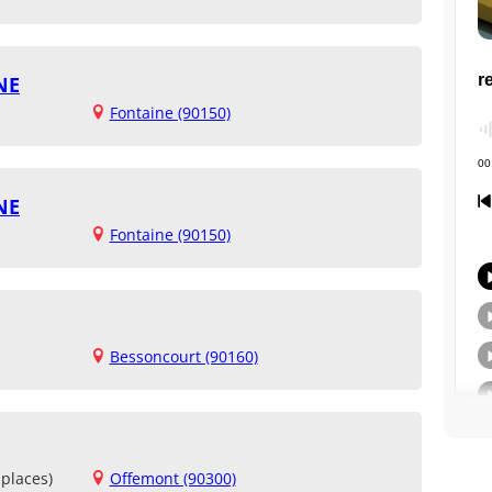
NE
Fontaine (90150)
NE
Fontaine (90150)
Bessoncourt (90160)
places)
Offemont (90300)