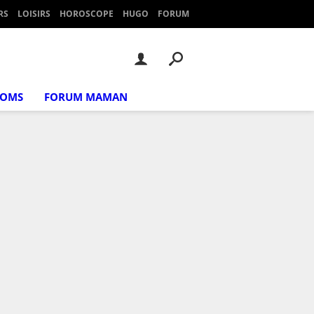
RS
LOISIRS
HOROSCOPE
HUGO
FORUM
NOMS
FORUM MAMAN