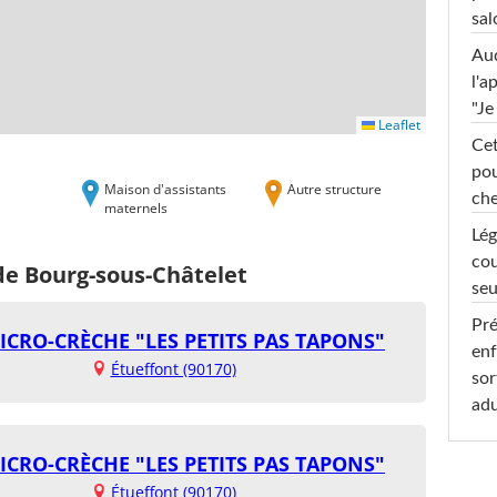
sal
Au
l'a
"Je
Leaflet
Cet
pou
Maison d'assistants
Autre structure
che
maternels
Lég
cou
de Bourg-sous-Châtelet
seu
Pré
ICRO-CRÈCHE "LES PETITS PAS TAPONS"
enf
Étueffont (90170)
sor
adu
ICRO-CRÈCHE "LES PETITS PAS TAPONS"
Étueffont (90170)