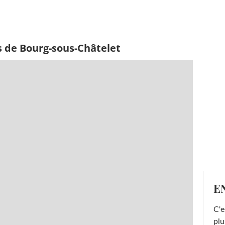
s de Bourg-sous-Châtelet
E
C'e
plu