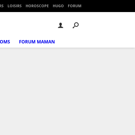
RS
LOISIRS
HOROSCOPE
HUGO
FORUM
NOMS
FORUM MAMAN