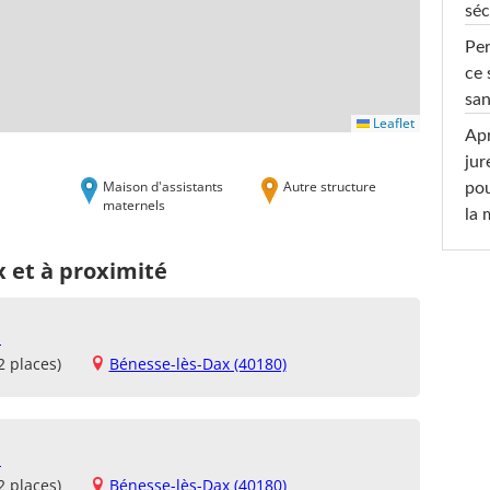
séc
Per
ce 
san
Leaflet
Apr
jur
Maison d'assistants
Autre structure
pou
maternels
la
 et à proximité
M
2 places)
Bénesse-lès-Dax (40180)
M
2 places)
Bénesse-lès-Dax (40180)