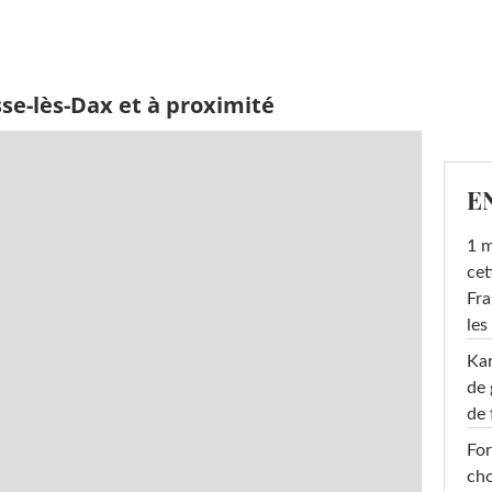
se-lès-Dax et à proximité
E
1 m
cet
Fra
les
Ka
de 
de 
For
cho