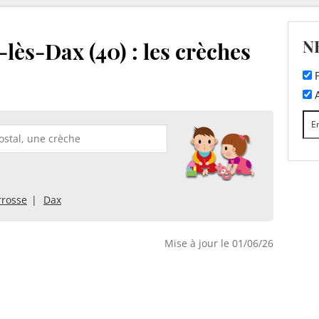
N
lès-Dax (40) : les crèches
F
A
rosse
Dax
Mise à jour le 01/06/26