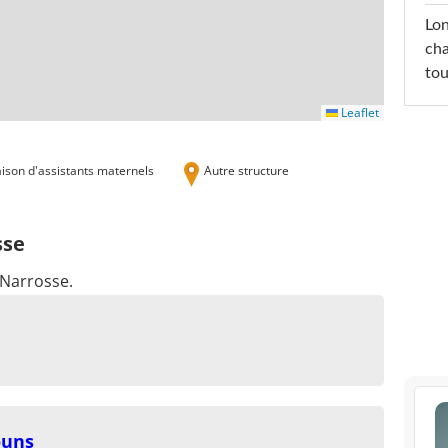
Lon
cha
tou
Leaflet
ison d'assistants maternels
Autre structure
sse
 Narrosse.
ouns