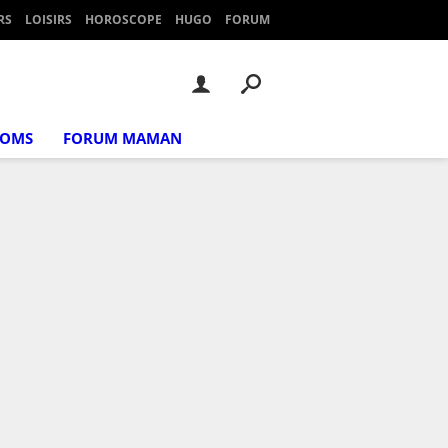
RS
LOISIRS
HOROSCOPE
HUGO
FORUM
NOMS
FORUM MAMAN