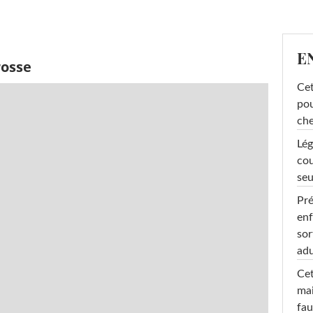
E
rosse
Cet
pou
che
Lég
cou
seu
Pré
enf
sor
adu
Cet
mai
fau