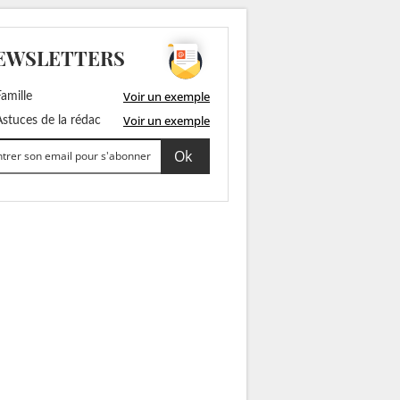
EWSLETTERS
Voir un exemple
amille
Voir un exemple
stuces de la rédac