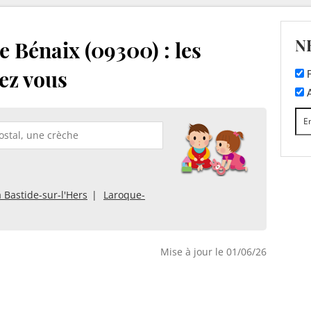
N
 Bénaix (09300) : les
ez vous
F
A
a Bastide-sur-l'Hers
Laroque-
Mise à jour le 01/06/26