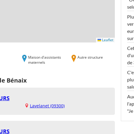
"OU
sel
Plu
ver
eur
sur
Leaflet
Cet
d'u
Maison d'assistants
Autre structure
maternels
de 
C'e
de Bénaix
plu
sal
URS
Au
l'a
Lavelanet (09300)
"Je
URS