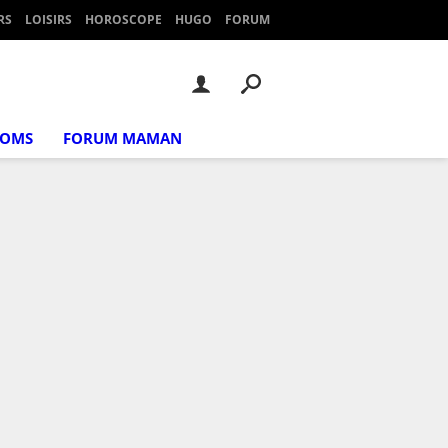
RS
LOISIRS
HOROSCOPE
HUGO
FORUM
NOMS
FORUM MAMAN