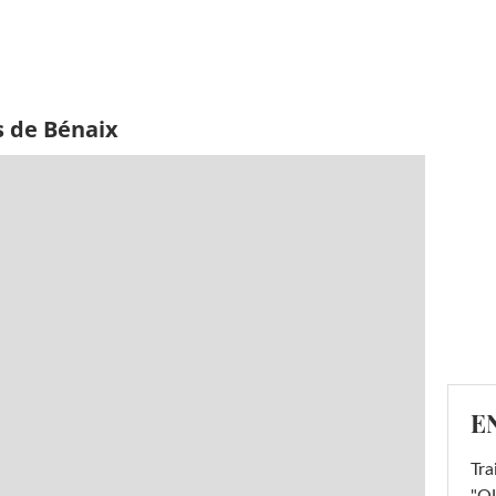
s de Bénaix
E
Tra