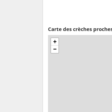
Carte des crèches proche
+
−