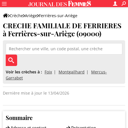
Crèche
Ariège
Ferrières-sur-Ariège
CRECHE FAMILIALE DE FERRIERES
CRECHE FAMILIALE DE FERRIERES
à Ferrières-sur-Ariège (09000)
Voir les crèches à :
Foix
Montgailhard
Mercus-
Garrabet
Dernière mise à jour le 13/04/2026
Sommaire
Adresse et contact
Présentation