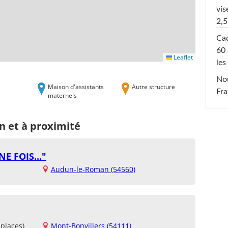
vis
2,5
Cac
60 
Leaflet
les
Nou
Maison d'assistants
Autre structure
Fra
maternels
 et à proximité
E FOIS..."
Audun-le-Roman (54560)
places)
Mont-Bonvillers (54111)