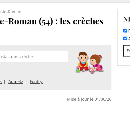
n-le-Roman
N
e-Roman (54) : les crèches
F
A
s
Aumetz
Fontoy
Mise à jour le 01/06/26