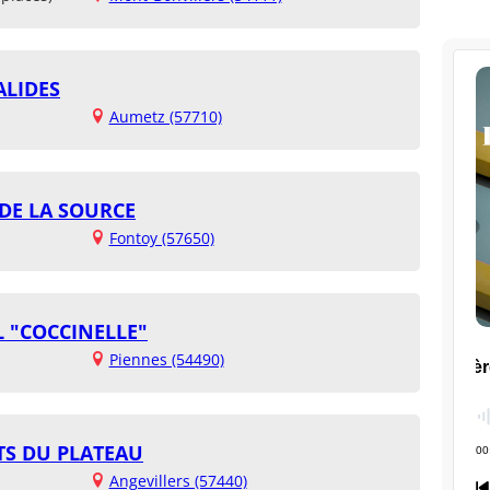
ALIDES
Aumetz (57710)
 DE LA SOURCE
Fontoy (57650)
 "COCCINELLE"
Piennes (54490)
TS DU PLATEAU
Angevillers (57440)