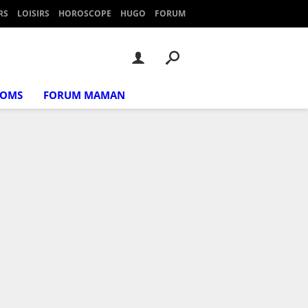
RS
LOISIRS
HOROSCOPE
HUGO
FORUM
NOMS
FORUM MAMAN