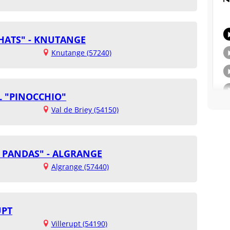
CHATS" - KNUTANGE
Knutange (57240)
L "PINOCCHIO"
Val de Briey (54150)
S PANDAS" - ALGRANGE
Algrange (57440)
UPT
Villerupt (54190)