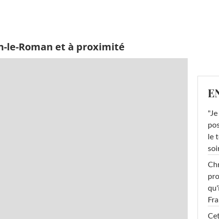
n-le-Roman et à proximité
E
"Je
pos
le 
soi
Chr
pro
qu'
Fr
Cet