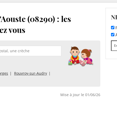
N
Aouste (08290) : les
ez vous
F
A
orges
Rouvroy-sur-Audry
Mise à jour le 01/06/26