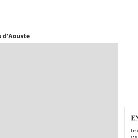
s d'Aouste
E
Le 