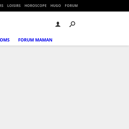
RS
LOISIRS
HOROSCOPE
HUGO
FORUM
NOMS
FORUM MAMAN