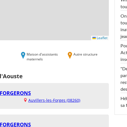
Win
tou
On 
tou
ina
jea
Leaflet
Pou
Act
Maison d'assistants
Autre structure
maternels
ins
"De
d'Aouste
par
res
des
S FORGERONS
Hél
Auvillers-les-Forges (08260)
sa 
S FORGERONS