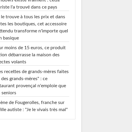
dows existe vraiment : cette
riste l'a trouvé dans ce pays
le trouve à tous les prix et dans
tes les boutiques, cet accessoire
ttendu transforme n'importe quel
n basique
r moins de 15 euros, ce produit
ion débarrasse la maison des
ectes volants
s recettes de grands-mères faites
 des grands-mères" : ce
taurant provençal n'emploie que
 seniors
ène de Fougerolles, franche sur
fille autiste : "Je le vivais très mal"