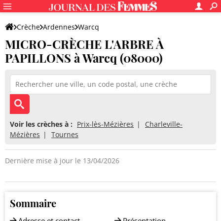
Crèche
Ardennes
Warcq
MICRO-CRÈCHE L'ARBRE À
MICRO-CRÈCHE L'ARBRE À PAPILLONS
PAPILLONS à Warcq (08000)
Voir les crèches à :
Prix-lès-Mézières
Charleville-
Mézières
Tournes
Dernière mise à jour le 13/04/2026
Sommaire
Adresse et contact
Présentation