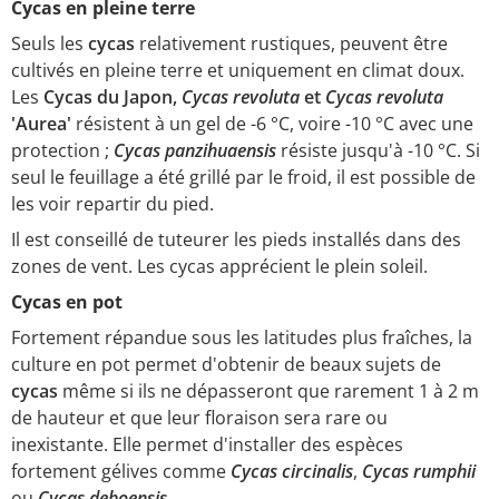
Cycas en pleine terre
Seuls les
cycas
relativement rustiques, peuvent être
cultivés en pleine terre et uniquement en climat doux.
Les
Cycas du Japon,
Cycas revoluta
et
Cycas revoluta
'Aurea'
résistent à un gel de -6 °C, voire -10 °C avec une
protection ;
Cycas panzihuaensis
résiste jusqu'à -10 °C. Si
seul le feuillage a été grillé par le froid, il est possible de
les voir repartir du pied.
Il est conseillé de tuteurer les pieds installés dans des
zones de vent. Les cycas apprécient le plein soleil.
Cycas en pot
Fortement répandue sous les latitudes plus fraîches, la
culture en pot permet d'obtenir de beaux sujets de
cycas
même si ils ne dépasseront que rarement 1 à 2 m
de hauteur et que leur floraison sera rare ou
inexistante. Elle permet d'installer des espèces
fortement gélives comme
Cycas circinalis
,
Cycas rumphii
ou
Cycas deboensis
.