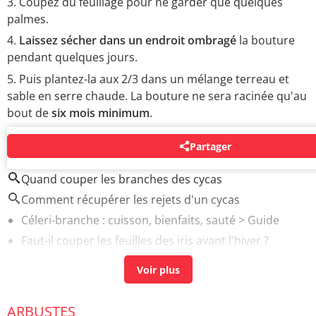
Coupez du feuillage pour ne garder que quelques
palmes.
Laissez sécher dans un endroit ombragé
la bouture
pendant quelques jours.
Puis plantez-la aux 2/3 dans un mélange terreau et
sable en serre chaude. La bouture ne sera racinée qu'au
bout de
six mois minimum
.
Partager
AUTOUR DU MÊME SUJET
Quand couper les branches des cycas
Comment récupérer les rejets d'un cycas
Céleri-branche : cuisson, bienfaits, sauté
> Guide
Faut-il couper les feuilles des iris avant l'hiver ?
[résolu] >
Forum Fleurs
ARBUSTES