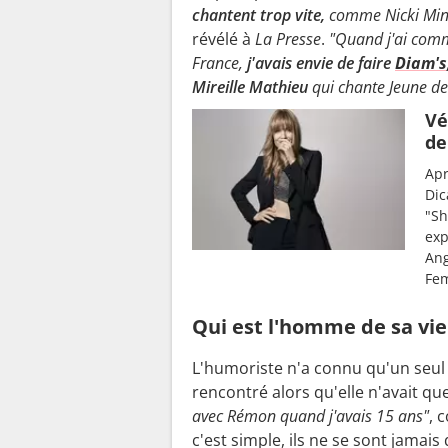
chantent trop vite,
comme Nicki Minaj
révélé à
La Presse
.
"Quand j'ai comm
France,
j'avais envie de faire
Diam's
Mireille Mathieu
qui chante Jeune de
Vé
de
Apr
Dic
"Sh
exp
Ang
Fe
Qui est l'homme de sa vie
L'humoriste n'a connu qu'un se
rencontré alors qu'elle n'avait qu
avec Rémon quand j'avais 15 ans"
, 
c'est simple, ils ne se sont jamais