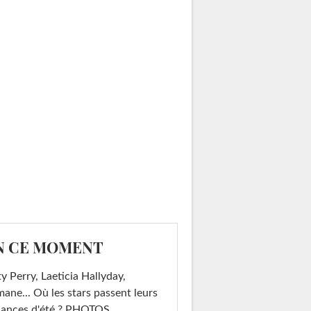
N CE MOMENT
y Perry, Laeticia Hallyday,
mane... Où les stars passent leurs
cances d'été ? PHOTOS