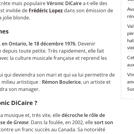
iscrète mais populaire
Véronic DiCaire
a-t-elle des
Ava
est invitée de
Frédéric Lopez
dans son émission de
rén
a jolie blonde.
Val
ines
pèr
hab
 en Ontario, le 18 décembre 1976
. Devenir
viei
depuis toute petite. Très rapidement, elle fait
 avec la culture musicale française et reprend les
Cet
aux
lui qui deviendra son mari et qui va lui permettre de
Vin
 milieu artistique :
Rémon Boulerice
, un artiste et
am
endra son manager.
Sud
ic DiCaire ?
a musique et, très vite, elle
décroche le rôle de
ise de
Grease
. Dans la foulée, en 2002, elle
sort son
ontre un franc succès au Canada. Sa notoriété