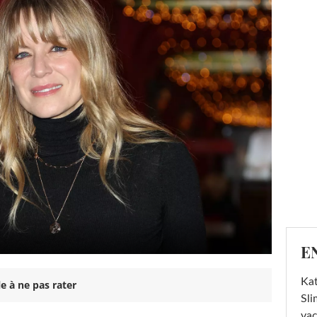
E
Kat
e à ne pas rater
Sli
va