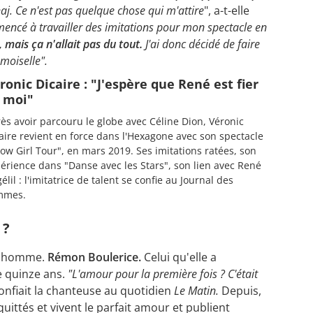
. Ce n'est pas quelque chose qui m'attire
", a-t-elle
encé à travailler des imitations pour mon spectacle en
, mais ça n'allait pas du tout.
J'ai donc décidé de faire
moiselle".
ronic Dicaire : "J'espère que René est fier
 moi"
ès avoir parcouru le globe avec Céline Dion, Véronic
aire revient en force dans l'Hexagone avec son spectacle
ow Girl Tour", en mars 2019. Ses imitations ratées, son
érience dans "Danse avec les Stars", son lien avec René
élil : l'imitatrice de talent se confie au Journal des
mmes.
 ?
ul homme.
Rémon Boulerice.
Celui qu'elle a
e quinze ans.
"L'amour pour la première fois ? C'était
confiait la chanteuse au quotidien
Le Matin.
Depuis,
 quittés et vivent le parfait amour et publient