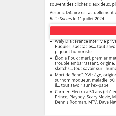
souvent des clichés d'eux deux, 
Véronic DiCaire est actuellement 
Belle-Soeurs
le 11 juillet 2024.
AUTRES PEOPLE
Waly Dia : France Inter, vie priv
Ruquier, spectacles... tout savo
piquant humoriste
Élodie Poux : mari, premier mét
trouble embarrassant, origine,
sketchs... tout savoir sur l'hum
Mort de Benoît XVI : âge, origin
surnom moqueur, maladie, où v
il... tout savoir sur l'ex-pape
Carmen Electra a 50 ans (et éle
Prince, Playboy, Scary Movie, M
Dennis Rodman, MTV, Dave Nava