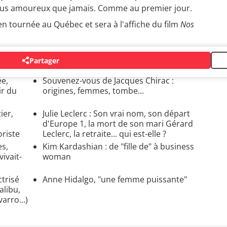
plus amoureux que jamais. Comme au premier jour.
en tournée au Québec et sera à l'affiche du film
Nos
Partager
ée,
Souvenez-vous de Jacques Chirac :
ir du
origines, femmes, tombe...
ier,
Julie Leclerc : Son vrai nom, son départ
d'Europe 1, la mort de son mari Gérard
oriste
Leclerc, la retraite... qui est-elle ?
es,
Kim Kardashian : de "fille de" à business
ivait-
woman
ctrisé
Anne Hidalgo, "une femme puissante"
alibu,
rro...)