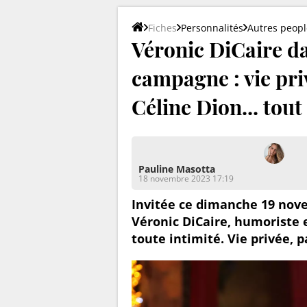
Fiches
Personnalités
Autres peopl
Véronic DiCaire d
campagne : vie priv
Céline Dion... tout
Pauline Masotta
18 novembre 2023 17:19
Invitée ce dimanche 19 nov
Véronic DiCaire, humoriste 
toute intimité. Vie privée, pa