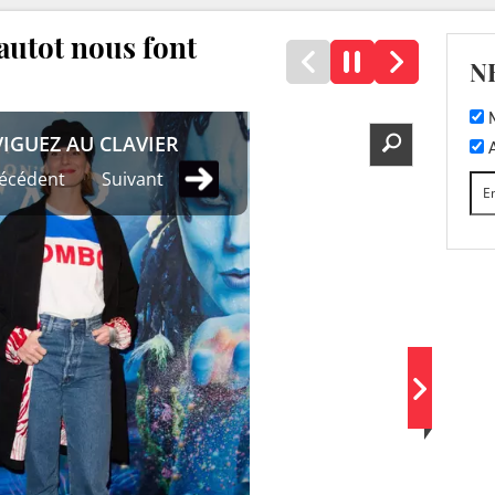
autot nous font
N
M
IGUEZ AU CLAVIER
A
écédent
Suivant