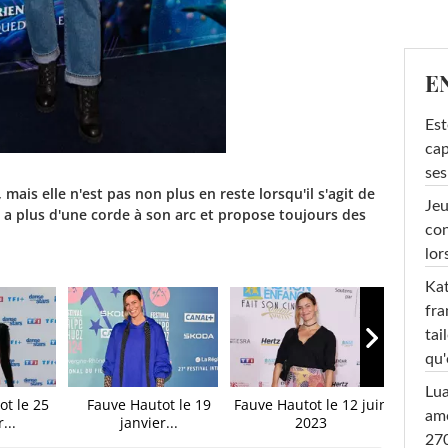
E
Est
cap
ses
 mais elle n'est pas non plus en reste lorsqu'il s'agit de
Jeu
 a plus d'une corde à son arc et propose toujours des
con
lor
Kat
fra
tai
qu'
Lu
ot le 25
Fauve Hautot le 19
Fauve Hautot le 12 juin
Fauve
amo
...
janvier...
2023
270