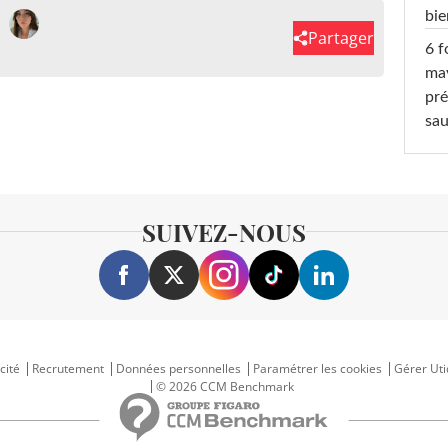
bi
Partager
6 f
ma
pré
sa
SUIVEZ-NOUS
cité
Recrutement
Données personnelles
Paramétrer les cookies
Gérer Uti
© 2026 CCM Benchmark