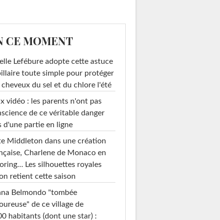
N CE MOMENT
elle Lefébure adopte cette astuce
illaire toute simple pour protéger
 cheveux du sel et du chlore l'été
x vidéo : les parents n'ont pas
science de ce véritable danger
s d'une partie en ligne
e Middleton dans une création
nçaise, Charlene de Monaco en
loring… Les silhouettes royales
on retient cette saison
ana Belmondo "tombée
 Hautot le 14
ureuse" de ce village de
janvier...
0 habitants (dont une star) :