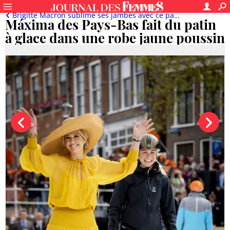
Brigitte Macron sublime ses jambes avec ce pantalon, Catherine Deneuve adopte les mocassins crantés
Máxima des Pays-Bas fait du patin
à glace dans une robe jaune poussin