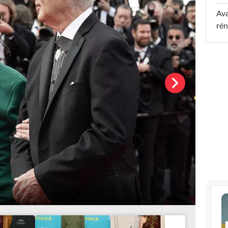
Ava
rén