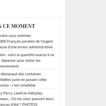
N CE MOMENT
raite sous-estimée :
000 Français perdent de l'argent
ause d'une erreur administrative
on : voici la quantité exacte à ne
 dépasser pour éviter les
llonnements
i démasqué des centaines
nfidèles juste en posant cette
stion : c'est infaillible
y Perry, Laeticia Hallyday,
mane... Où les stars passent leurs
cances d'été ? PHOTOS