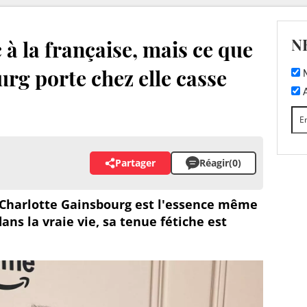
N
c à la française, mais ce que
rg porte chez elle casse
M
A
Partager
Réagir
(0)
n, Charlotte Gainsbourg est l'essence même
ans la vraie vie, sa tenue fétiche est