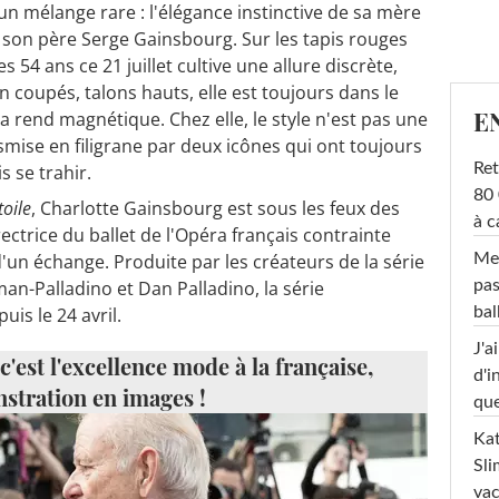
un mélange rare : l'élégance instinctive de sa mère
e son père Serge Gainsbourg. Sur les tapis rouges
s 54 ans ce 21 juillet cultive une allure discrète,
en coupés, talons hauts, elle est toujours dans le
E
la rend magnétique. Chez elle, le style n'est pas une
nsmise en filigrane par deux icônes qui ont toujours
Ret
s se trahir.
80 
toile
, Charlotte Gainsbourg est sous les feux des
à c
rectrice du ballet de l'Opéra français contrainte
d'un échange. Produite par les créateurs de la série
Mel
an-Palladino et Dan Palladino, la série
pas
uis le 24 avril.
ba
J'a
'est l'excellence mode à la française,
d'i
stration en images !
que
Kat
Sli
va