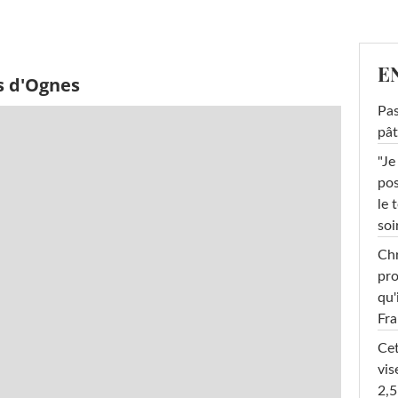
E
s d'Ognes
Pas
pât
"Je
pos
le 
soi
Chr
pro
qu'
Fr
Cet
vis
2,5