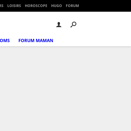
RS
LOISIRS
HOROSCOPE
HUGO
FORUM
NOMS
FORUM MAMAN