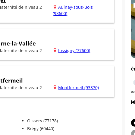
ger
aternité de niveau 2
Aulnay-sous-Bois
(93600)
rne-la-Vallée
aternité de niveau 2
Jossigny (77600)
tfermeil
aternité de niveau 2
Montfermeil (93370)
Oissery (77178)
Brégy (60440)