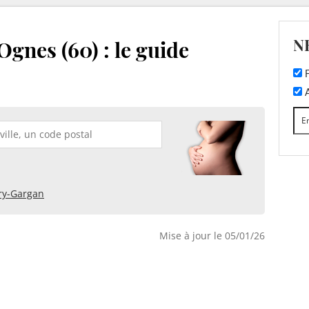
N
Ognes (60) : le guide
F
A
vry-Gargan
Mise à jour le 05/01/26