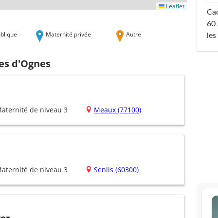
Leaflet
Cac
60 
blique
Maternité privée
Autre
les
hes d'Ognes
aternité de niveau 3
Meaux (77100)
aternité de niveau 3
Senlis (60300)