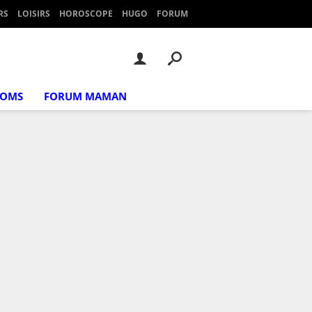
RS
LOISIRS
HOROSCOPE
HUGO
FORUM
NOMS
FORUM MAMAN