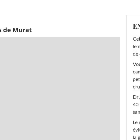
E
s de Murat
Cet
le 
de 
Vou
cam
pet
cru
Dr 
40 
san
Le 
évi
la 