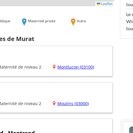
Leaflet
tou
Le 
blique
Maternité privée
Autre
Win
tou
hes de Murat
aternité de niveau 2
Montluçon (03100)
aternité de niveau 2
Moulins (03000)