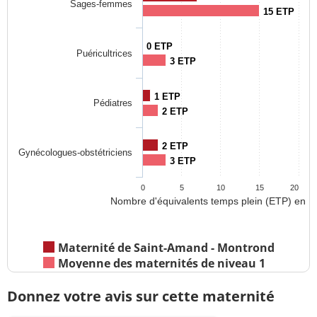
Sages-femmes
15 ETP
0 ETP
Puéricultrices
3 ETP
1 ETP
Pédiatres
2 ETP
2 ETP
Gynécologues-obstétriciens
3 ETP
0
5
10
15
20
Nombre d'équivalents temps plein (ETP) en 2
Maternité de Saint-Amand - Montrond
Moyenne des maternités de niveau 1
Donnez votre avis sur cette maternité