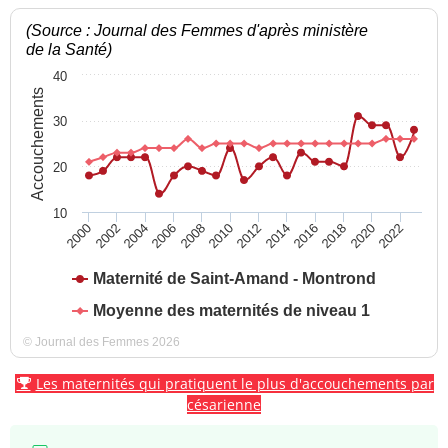
(Source : Journal des Femmes d'après ministère
de la Santé)
40
Accouchements
30
20
10
2004
2010
2016
2022
2000
2006
2012
2018
2002
2008
2014
2020
Maternité de Saint-Amand - Montrond
Moyenne des maternités de niveau 1
© Journal des Femmes 2026
Les maternités qui pratiquent le plus d'accouchements par
césarienne