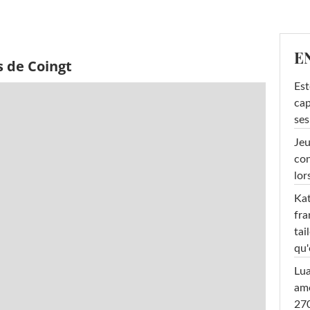
E
s de Coingt
Est
cap
ses
Jeu
con
lor
Kat
fra
tai
qu'
Lu
amo
270