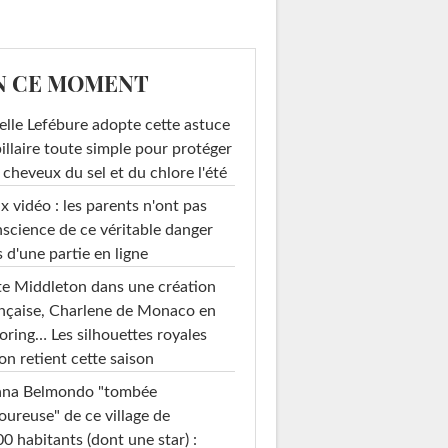
N CE MOMENT
elle Lefébure adopte cette astuce
illaire toute simple pour protéger
 cheveux du sel et du chlore l'été
x vidéo : les parents n'ont pas
science de ce véritable danger
s d'une partie en ligne
e Middleton dans une création
nçaise, Charlene de Monaco en
loring… Les silhouettes royales
on retient cette saison
ana Belmondo "tombée
ureuse" de ce village de
0 habitants (dont une star) :