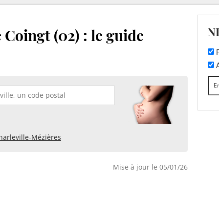
N
Coingt (02) : le guide
F
A
harleville-Mézières
Mise à jour le 05/01/26