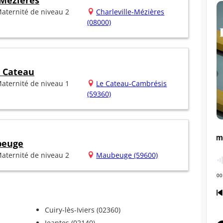
 Mézières
aternité de niveau 2
Charleville-Mézières
(08000)
u Cateau
aternité de niveau 1
Le Cateau-Cambrésis
(59360)
beuge
aternité de niveau 2
Maubeuge (59600)
Cuiry-lès-Iviers (02360)
Jeantes (02140)