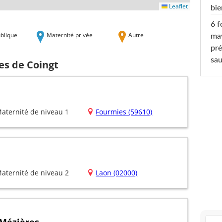
Leaflet
bi
6 f
blique
Maternité privée
Autre
ma
pré
sa
es de Coingt
aternité de niveau 1
Fourmies (59610)
aternité de niveau 2
Laon (02000)