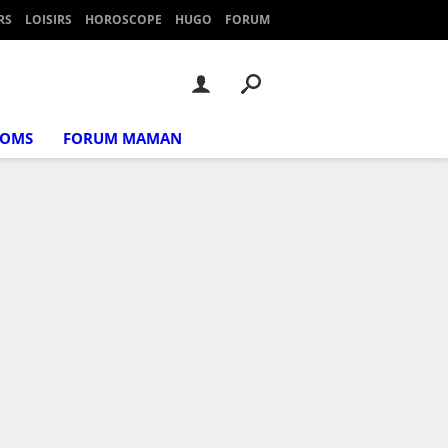
RS
LOISIRS
HOROSCOPE
HUGO
FORUM
NOMS
FORUM MAMAN