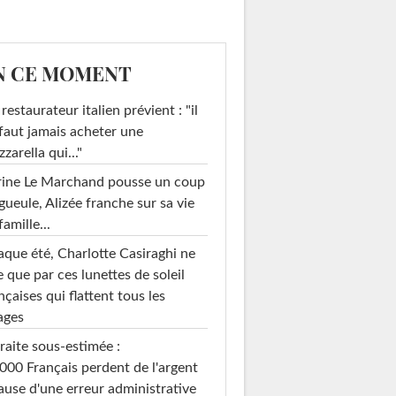
N CE MOMENT
restaurateur italien prévient : "il
faut jamais acheter une
zarella qui..."
rine Le Marchand pousse un coup
gueule, Alizée franche sur sa vie
famille...
que été, Charlotte Casiraghi ne
e que par ces lunettes de soleil
nçaises qui flattent tous les
ages
raite sous-estimée :
000 Français perdent de l'argent
ause d'une erreur administrative