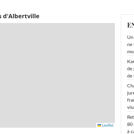
 d'Albertville
E
Un 
ne 
moz
Ka
de 
de 
Cha
jur
fra
vis
Ret
80 
Leaflet
à c