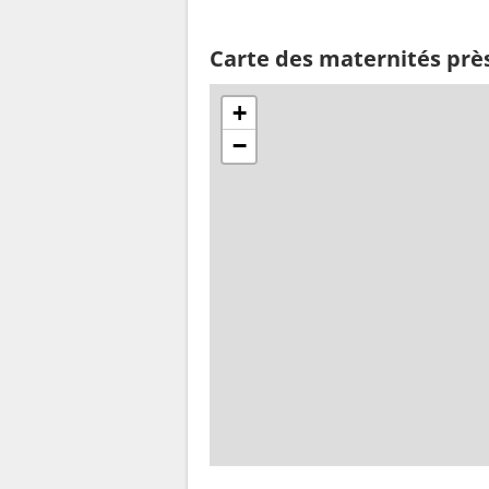
Carte des maternités près
+
−