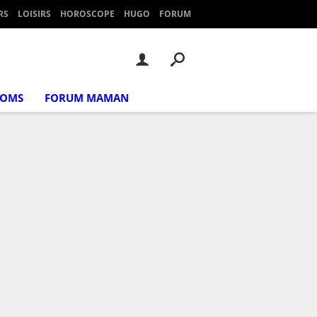
RS
LOISIRS
HOROSCOPE
HUGO
FORUM
NOMS
FORUM MAMAN