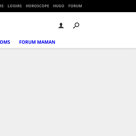
RS
LOISIRS
HOROSCOPE
HUGO
FORUM
NOMS
FORUM MAMAN