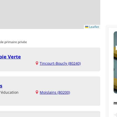
Leaflet
ole primaire privée
oie Verte
Tincourt-Boucly (80240)
s
d'éducation
Moislains (80200)