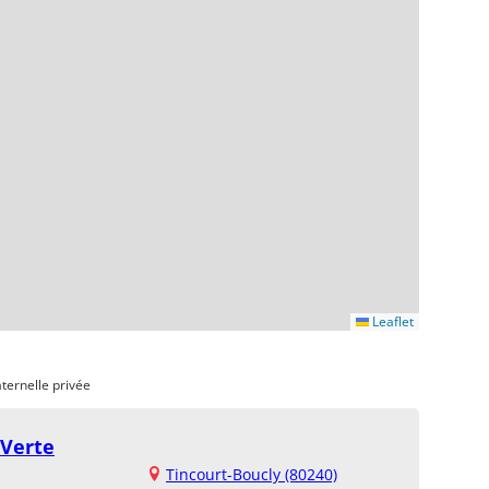
Leaflet
ternelle privée
 Verte
Tincourt-Boucly (80240)