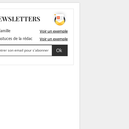
EWSLETTERS
Voir un exemple
amille
Voir un exemple
stuces de la rédac