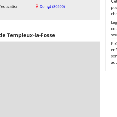
Cet
d'éducation
Doingt (80200)
pou
che
Lég
cou
 de Templeux-la-Fosse
seu
Pré
enf
sor
adu