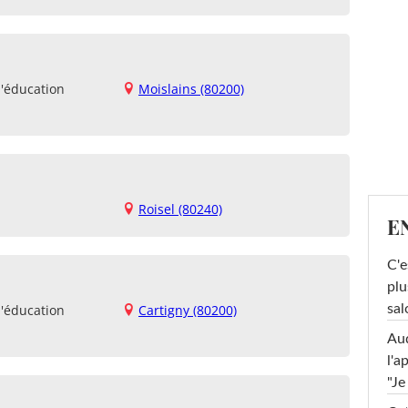
d'éducation
Moislains (80200)
Roisel (80240)
E
C'e
plu
sal
d'éducation
Cartigny (80200)
Au
l'a
"Je