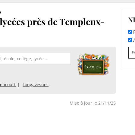
e
N
t lycées près de Templeux-
F
A
iencourt
Longavesnes
Mise à jour le 21/11/25