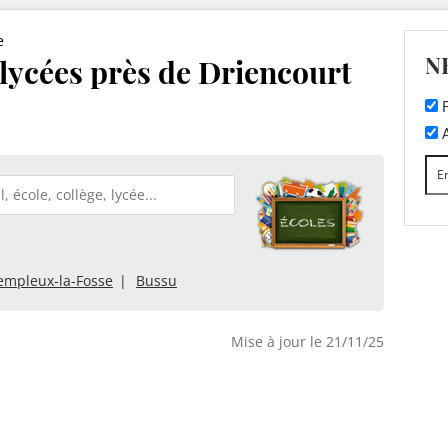
e
N
t lycées près de Driencourt
F
A
empleux-la-Fosse
Bussu
Mise à jour le 21/11/25