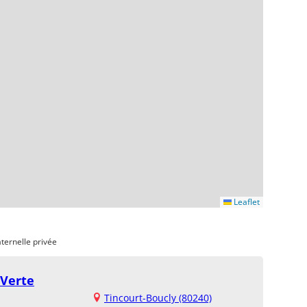
Leaflet
ternelle privée
 Verte
Tincourt-Boucly (80240)