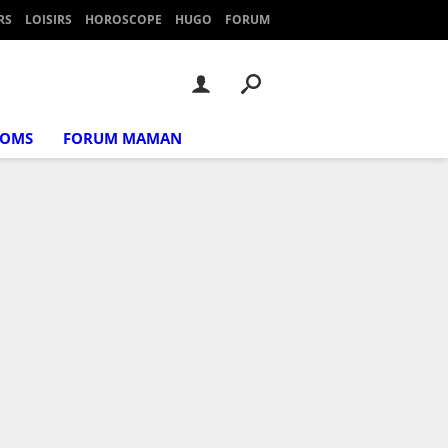
RS
LOISIRS
HOROSCOPE
HUGO
FORUM
NOMS
FORUM MAMAN