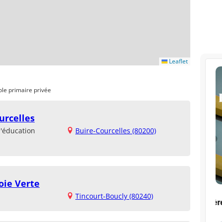
Leaflet
ole primaire privée
urcelles
d'éducation
Buire-Courcelles (80200)
oie Verte
Tincourt-Boucly (80240)