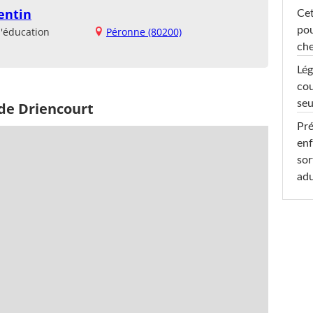
entin
Cet
pou
d'éducation
Péronne (80200)
che
Lég
cou
seu
 de Driencourt
Pré
enf
sor
adu