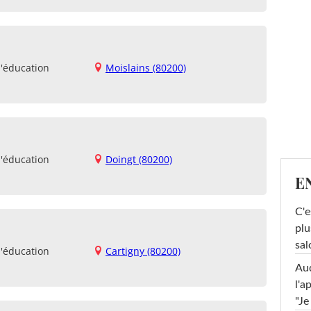
d'éducation
Moislains (80200)
d'éducation
Doingt (80200)
E
C'e
plu
sal
d'éducation
Cartigny (80200)
Au
l'a
"Je