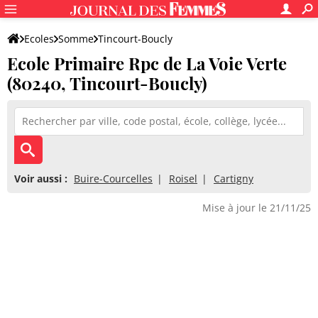
Ecoles
Somme
Tincourt-Boucly
Ecole Primaire Rpc de La Voie Verte
Ecole Primaire Rpc de La Voie Verte
(80240, Tincourt-Boucly)
Voir aussi :
Buire-Courcelles
Roisel
Cartigny
Mise à jour le 21/11/25