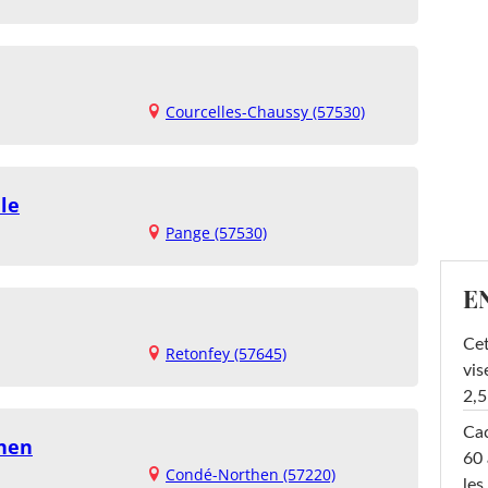
Courcelles-Chaussy (57530)
le
Pange (57530)
E
Cet
Retonfey (57645)
vis
2,5
Cac
hen
60 
Condé-Northen (57220)
les