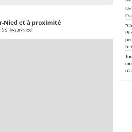
Nou
Fra
ur-Nied et à proximité
"C'
 à Silly-sur-Nied
Pie
peu
fe
Tou
mob
réa