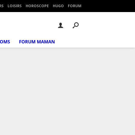
RS
LOISIRS
HOROSCOPE
HUGO
FORUM
NOMS
FORUM MAMAN