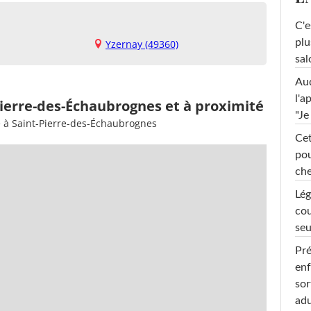
C'e
plu
Yzernay (49360)
sal
Au
l'a
Pierre-des-Échaubrognes et à proximité
"Je
e à Saint-Pierre-des-Échaubrognes
Cet
pou
che
Lég
cou
seu
Pré
enf
sor
adu