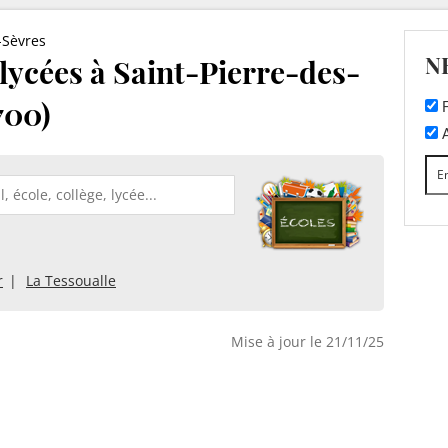
-Sèvres
N
 lycées à Saint-Pierre-des-
700)
F
A
r
La Tessoualle
Mise à jour le 21/11/25