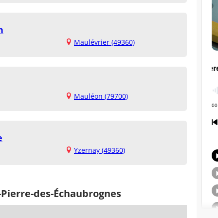
h
Maulévrier (49360)
Mauléon (79700)
e
Yzernay (49360)
t-Pierre-des-Échaubrognes