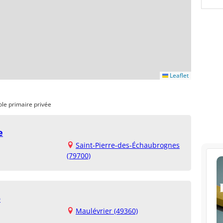
Leaflet
ole primaire privée
e
Saint-Pierre-des-Échaubrognes
(79700)
o
Maulévrier (49360)