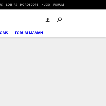
RS
LOISIRS
HOROSCOPE
HUGO
FORUM
NOMS
FORUM MAMAN