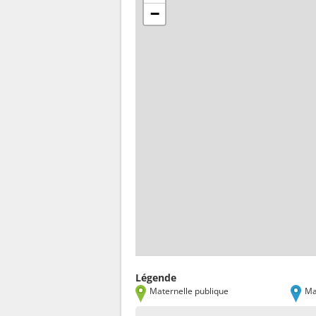
−
Légende
Maternelle publique
Ma