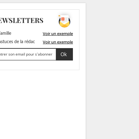
EWSLETTERS
Voir un exemple
amille
Voir un exemple
stuces de la rédac