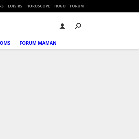
RS
LOISIRS
HOROSCOPE
HUGO
FORUM
NOMS
FORUM MAMAN