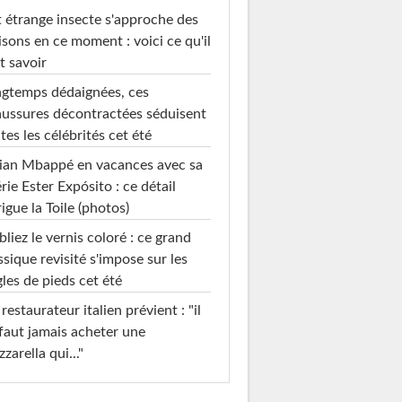
 étrange insecte s'approche des
sons en ce moment : voici ce qu'il
t savoir
gtemps dédaignées, ces
ussures décontractées séduisent
tes les célébrités cet été
ian Mbappé en vacances avec sa
rie Ester Expósito : ce détail
rigue la Toile (photos)
liez le vernis coloré : ce grand
ssique revisité s'impose sur les
les de pieds cet été
restaurateur italien prévient : "il
faut jamais acheter une
zarella qui..."