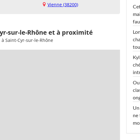
Vienne (38200)
Cet
mai
fau
Cyr-sur-le-Rhône et à proximité
Lon
cha
 à Saint-Cyr-sur-le-Rhône
tou
Kyl
ché
int
Oub
cla
ong
Un 
ne 
moz