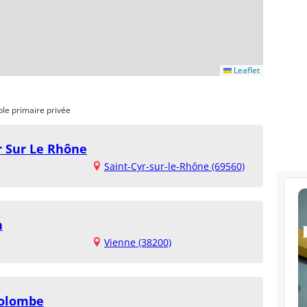
Leaflet
ole primaire privée
r Sur Le Rhône
Saint-Cyr-sur-le-Rhône (69560)
n
Vienne (38200)
Colombe