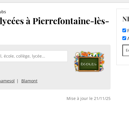
ubs
N
 lycées à Pierrefontaine-lès-
F
A
hamesol
Blamont
Mise à jour le 21/11/25