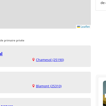
de 
Leaflet
ole primaire privée
ol
Chamesol (25190)
Blamont (25310)