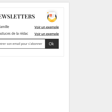
EWSLETTERS
Voir un exemple
amille
Voir un exemple
stuces de la rédac