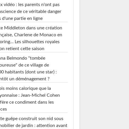
x vidéo : les parents n'ont pas
science de ce véritable danger
s d'une partie en ligne
e Middleton dans une création
nçaise, Charlene de Monaco en
loring… Les silhouettes royales
on retient cette saison
ana Belmondo "tombée
ureuse" de ce village de
0 habitants (dont une star) :
entôt un déménagement ?
ois moins calorique que la
yonnaise : Jean-Michel Cohen
fère ce condiment dans les
uces
te guêpe construit son nid sous
mobilier de jardin : attention avant