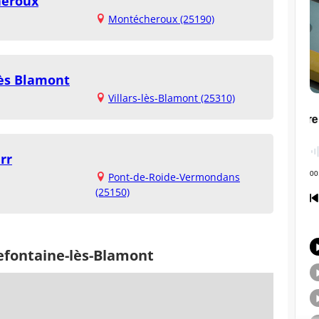
heroux
Montécheroux (25190)
Lès Blamont
Villars-lès-Blamont (25310)
rr
Pont-de-Roide-Vermondans
(25150)
refontaine-lès-Blamont