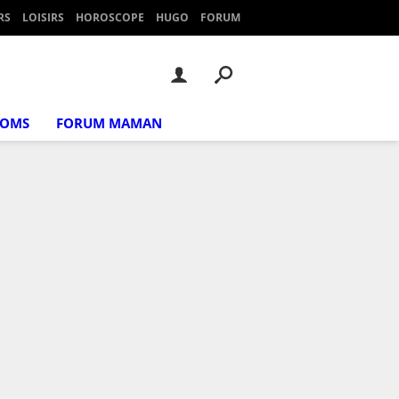
RS
LOISIRS
HOROSCOPE
HUGO
FORUM
NOMS
FORUM MAMAN