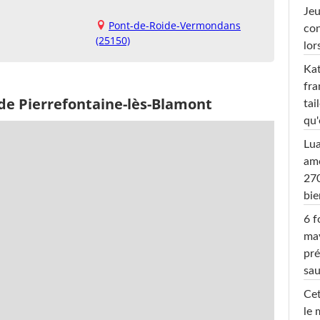
Jeu
Pont-de-Roide-Vermondans
con
(25150)
lor
Kat
fra
 de Pierrefontaine-lès-Blamont
tai
qu'
Lu
amo
270
bi
6 f
ma
pré
sa
Cet
le 