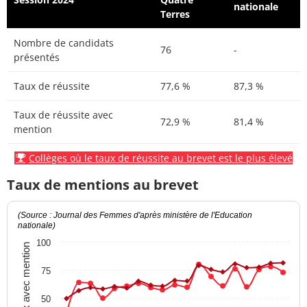
nationale
Terres
Nombre de candidats
76
-
présentés
Taux de réussite
77,6 %
87,3 %
Taux de réussite avec
72,9 %
81,4 %
mention
Collèges où le taux de réussite au brevet est le plus élevé
Taux de mentions au brevet
(Source : Journal des Femmes d'après ministère de l'Education
nationale)
100
Taux avec mention
75
50