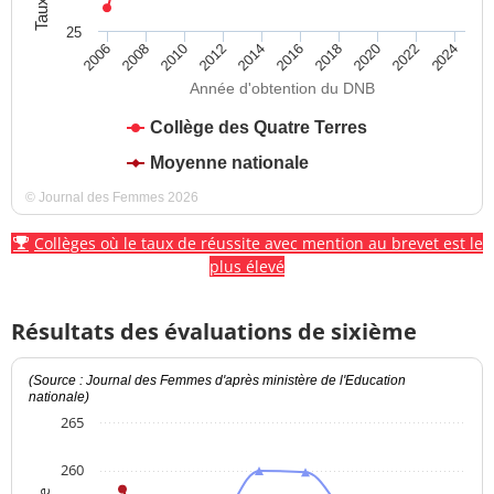
25
2012
2018
2024
2008
2014
2020
2010
2016
2022
2006
Année d'obtention du DNB
Collège des Quatre Terres
Moyenne nationale
© Journal des Femmes 2026
Collèges où le taux de réussite avec mention au brevet est le
plus élevé
Résultats des évaluations de sixième
(Source : Journal des Femmes d'après ministère de l'Education
nationale)
265
260