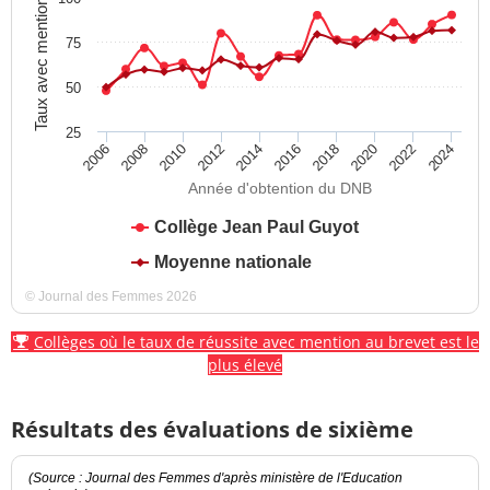
Taux avec mention
75
50
25
2012
2018
2024
2008
2014
2020
2010
2016
2022
2006
Année d'obtention du DNB
Collège Jean Paul Guyot
Moyenne nationale
© Journal des Femmes 2026
Collèges où le taux de réussite avec mention au brevet est le
plus élevé
Résultats des évaluations de sixième
(Source : Journal des Femmes d'après ministère de l'Education