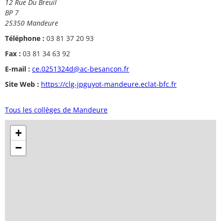
12 Rue Du Breuil
BP 7
25350 Mandeure
Téléphone :
03 81 37 20 93
Fax :
03 81 34 63 92
E-mail :
ce.0251324d@ac-besancon.fr
Site Web :
https://clg-jpguyot-mandeure.eclat-bfc.fr
Tous les collèges de Mandeure
+
−