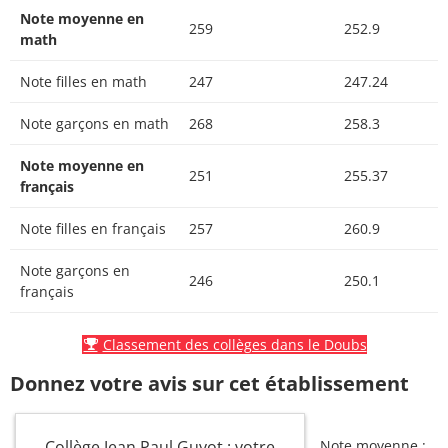
Note moyenne en
259
252.9
math
Note filles en math
247
247.24
Note garçons en math
268
258.3
Note moyenne en
251
255.37
français
Note filles en français
257
260.9
Note garçons en
246
250.1
français
Classement des collèges dans le Doubs
Donnez votre avis sur cet établissement
Collège Jean Paul Guyot : votre
Note moyenne :