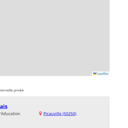
Leaflet
ternelle privée
ais
d'éducation
Picauville (50250)