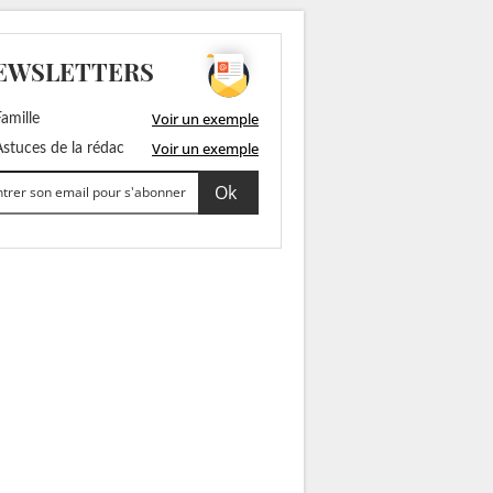
EWSLETTERS
Voir un exemple
amille
Voir un exemple
stuces de la rédac