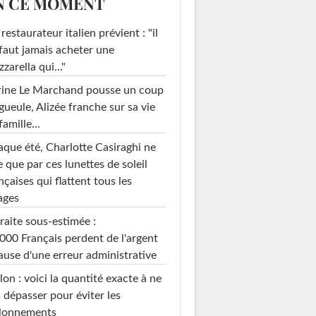
N CE MOMENT
restaurateur italien prévient : "il
faut jamais acheter une
zarella qui..."
rine Le Marchand pousse un coup
gueule, Alizée franche sur sa vie
famille...
que été, Charlotte Casiraghi ne
e que par ces lunettes de soleil
nçaises qui flattent tous les
ages
raite sous-estimée :
000 Français perdent de l'argent
ause d'une erreur administrative
on : voici la quantité exacte à ne
 dépasser pour éviter les
llonnements