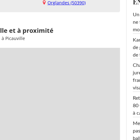
E
Orglandes (50390)
Un 
ne 
lle et à proximité
moz
à Picauville
Ka
de 
de 
Cha
jur
fra
vis
Ret
80 
à c
Mel
pas
ba