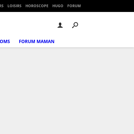
RS
LOISIRS
HOROSCOPE
HUGO
FORUM
NOMS
FORUM MAMAN