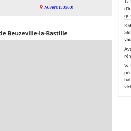
J'a
Auvers (50500)
d'i
que
Kat
e Beuzeville-la-Bastille
Sli
va
Ava
rén
Val
pèr
hab
viei