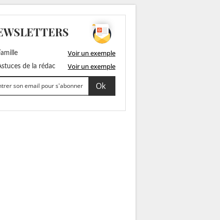
EWSLETTERS
Voir un exemple
amille
Voir un exemple
stuces de la rédac