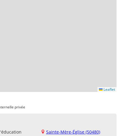
Leaflet
ternelle privée
d'éducation
Sainte-Mère-Église (50480)