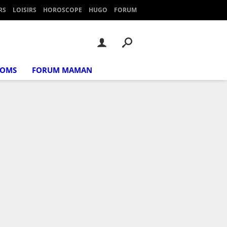
RS
LOISIRS
HOROSCOPE
HUGO
FORUM
NOMS
FORUM MAMAN