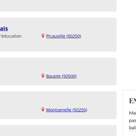
ais
d'éducation
Picauville (50250)
Baupte (50500)
E
Montsenelle (50250)
Mel
pas
ba