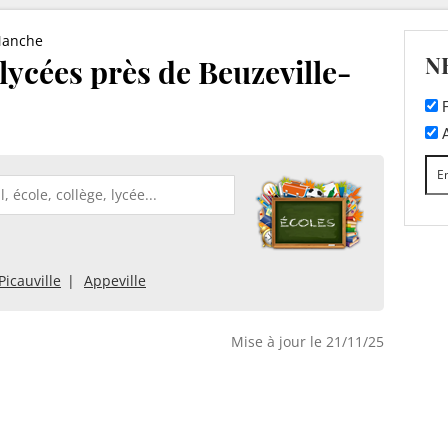
anche
N
 lycées près de Beuzeville-
F
A
Picauville
Appeville
Mise à jour le 21/11/25