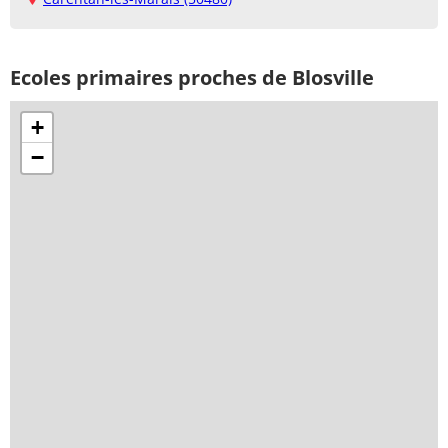
Ecoles primaires proches de Blosville
+
−