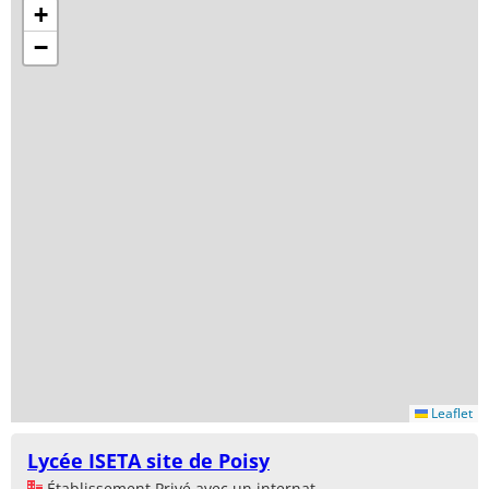
+
−
Leaflet
Lycée ISETA site de Poisy
Établissement Privé avec un internat