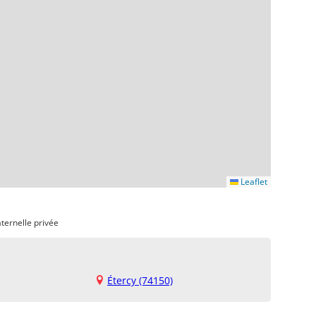
Leaflet
ternelle privée
Étercy (74150)