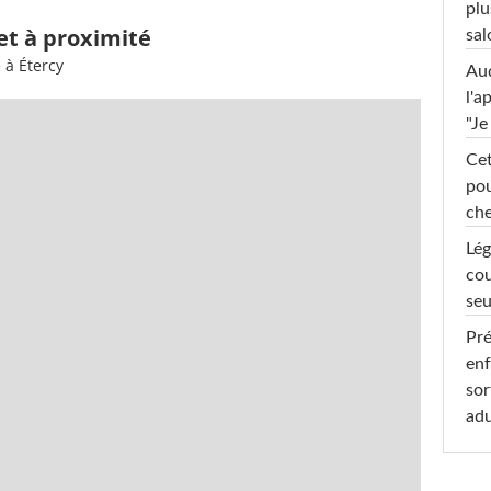
plu
 et à proximité
sal
 à Étercy
Au
l'a
"Je
Cet
pou
che
Lég
cou
seu
Pré
enf
sor
adu