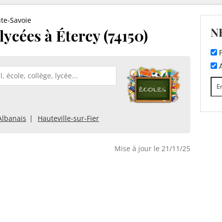
te-Savoie
N
 lycées à Étercy (74150)
F
A
Albanais
Hauteville-sur-Fier
Mise à jour le 21/11/25