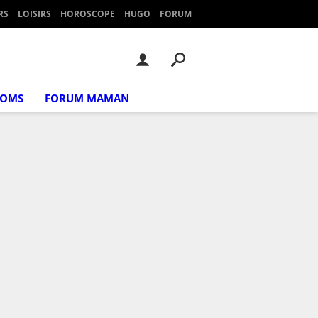
RS
LOISIRS
HOROSCOPE
HUGO
FORUM
NOMS
FORUM MAMAN